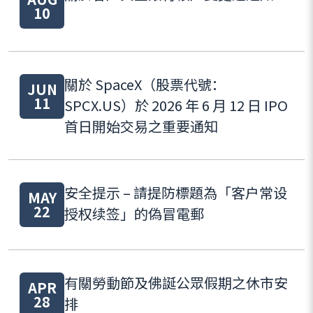
10
關於 SpaceX（股票代號：
JUN
11
SPCX.US）於 2026 年 6 月 12 日 IPO
首日開始交易之重要通知
安全提示 – 請提防標題為「客户常设
MAY
22
授权续签」的偽冒電郵
有關勞動節及佛誕公眾假期之休市安
APR
28
排