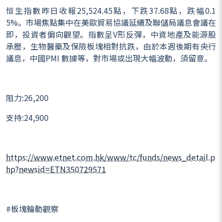
恒生指數昨日收報25,524.45點，下跌37.68點，跌幅0.1
5%。市場焦點集中在美歐貿易協議延續及聯儲局議息會議在
即，投資者偏向觀望。指數呈V形反彈，中資地產及能源股
承壓，生物醫藥及保險板塊相對抗跌，由於本週後期有央行
議息，中國PMI 數據等，對市場或出現大幅波動，須留意。
阻力:26,200
支持:24,900
https://www.etnet.com.hk/www/tc/funds/news_detail.p
hp?newsid=ETN350729571
#板塊輪動觀察