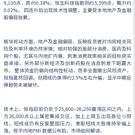
9,130点，跌约0.38%；恒生科技指数则约5,599点，略升约
0.02%。 四连升后出现技术性调整，主要受本地地产及金融
股偏弱拖累。
板块轮动方面，地产及金融偏弱，反映投资者对内房相关风
险及利率环境仍然审慎；相对较强的是部分消费、医药及科
网个股，尤其与内地扩内需、刺激消费政策相关的目标获买
盘承接，另外部分新经济及创新药股在消息刺激下跑赢大
市。
整体资金仍偏向结构性轮动，而非全面撤出风险资产，
恒指虽然回调，但周线仍录得约2.5%左右升幅，显示中期反
弹趋势未被破坏。​
技术上，恒指目前仍处于25,600–26,250震荡区间之内，上
方26,000点以上属密集成交区，加上上周五出现高位小阴
线，短线或仍有反复整固压力。港股短线大致维持窄幅上
落，视乎内地
PMI
数据公布后，市场如何解读。