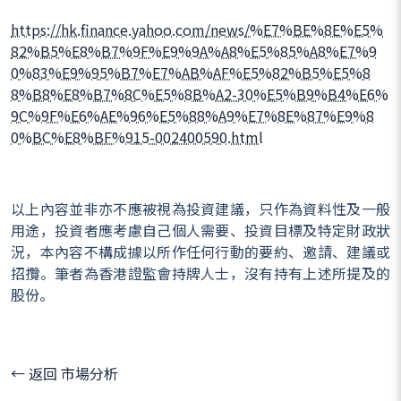
https://hk.finance.yahoo.com/news/%E7%BE%8E%E5%
82%B5%E8%B7%9F%E9%9A%A8%E5%85%A8%E7%9
0%83%E9%95%B7%E7%AB%AF%E5%82%B5%E5%8
8%B8%E8%B7%8C%E5%8B%A2-30%E5%B9%B4%E6%
9C%9F%E6%AE%96%E5%88%A9%E7%8E%87%E9%8
0%BC%E8%BF%915-002400590.html
以上內容並非亦不應被視為投資建議，只作為資料性及一般
用途，投資者應考慮自己個人需要、投資目標及特定財政狀
況，本內容不構成據以所作任何行動的要約、邀請、建議或
招攬。筆者為香港證監會持牌人士，沒有持有上述所提及的
股份。
← 返回 市場分析