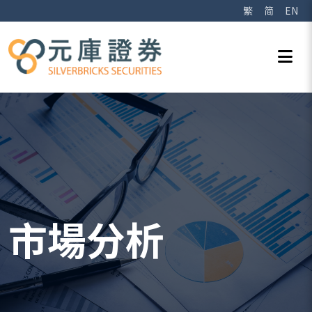
繁
简
EN
市場分析