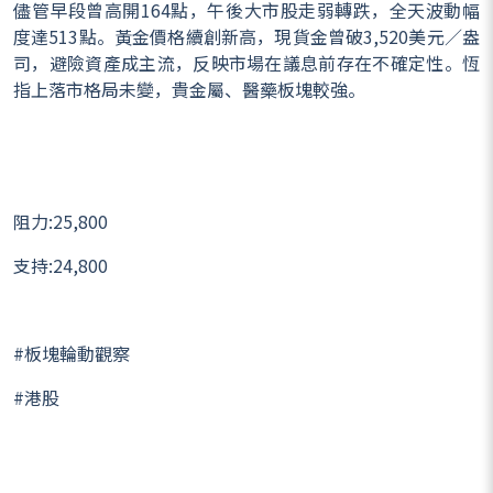
儘管早段曾高開164點，午後大市股走弱轉跌，全天波動幅
度達513點。黃金價格續創新高，現貨金曾破3,520美元／盎
司，避險資產成主流，反映市場在議息前存在不確定性。恆
指上落市格局未變，貴金屬、醫藥板塊較強。
阻力:25,800
支持:24,800
#板塊輪動觀察
#港股