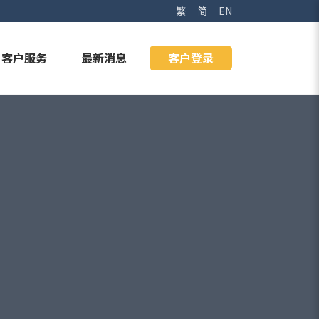
繁
简
EN
客户服务
最新消息
客户登录