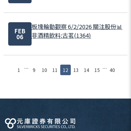
板塊輪動觀察 6/2/2026 關注股份📊
FEB
非酒精飲料:古茗(1364)
06
⋯
⋯
1
9
10
11
12
13
14
15
40