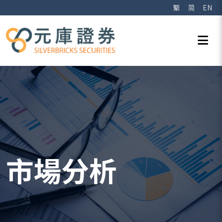
繁
简
EN
市場分析