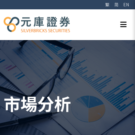
繁
简
EN
市場分析