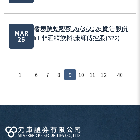
板塊輪動觀察 26/3/2026 關注股份
MAR
📊 非酒精飲料:康師傅控股(322)
26
⋯
⋯
1
6
7
8
9
10
11
12
40